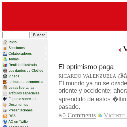
Inicio
V
Secciones
Colaboradores
Temas
Realidad ilustrada
El optimismo paga
Los dardos de Clotilde
(Mi
RICARDO VALENZUELA
Videos
El mundo ya no se divid
La burrada económica
Letras libertarias
oriente y occidente; ahor
Artículos especiales
aprendido de estos �lti
El punto sobre la i
Documentos
pasado.
Presentaciones
0 Comments
Vicente
RSS
AC en Twitter