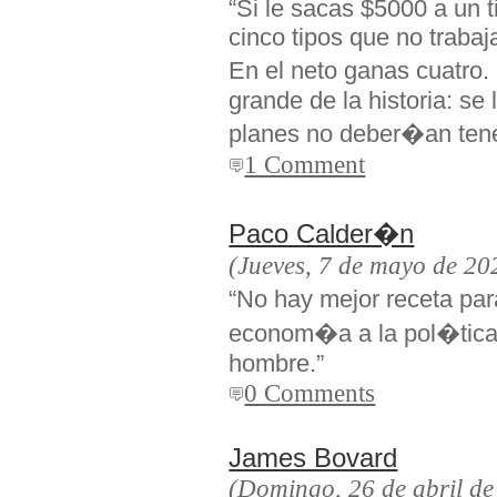
“Si le sacas $5000 a un t
cinco tipos que no trabaj
En el neto ganas cuatro.
grande de la historia: se
planes no deber�an tene
1 Comment
Paco Calder�n
(Jueves, 7 de mayo de 20
“No hay mejor receta par
econom�a a la pol�tica, 
hombre.”
0 Comments
James Bovard
(Domingo, 26 de abril de