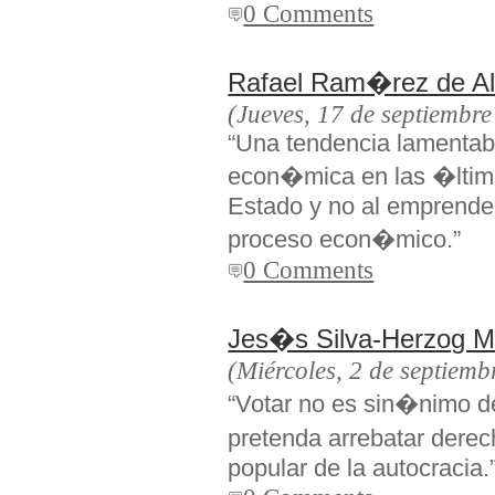
0 Comments
Rafael Ram�rez de A
(Jueves, 17 de septiembr
“Una tendencia lamentable
econ�mica en las �ltima
Estado y no al emprended
proceso econ�mico.”
0 Comments
Jes�s Silva-Herzog 
(Miércoles, 2 de septiemb
“Votar no es sin�nimo 
pretenda arrebatar dere
popular de la autocracia.