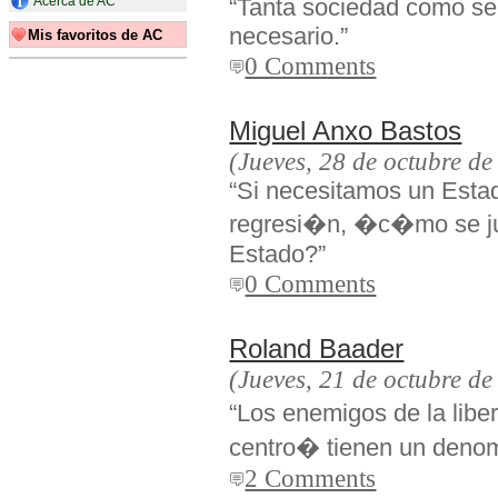
Acerca de AC
“Tanta sociedad como se
necesario.”
Mis favoritos de AC
0 Comments
Miguel Anxo Bastos
(Jueves, 28 de octubre de
“Si necesitamos un Estad
regresi�n, �c�mo se just
Estado?”
0 Comments
Roland Baader
(Jueves, 21 de octubre de
“Los enemigos de la libe
centro� tienen un denom
2 Comments