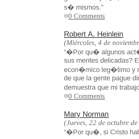
s� mismos.”
0 Comments
Robert A. Heinlein
(Miércoles, 4 de noviemb
“�Por qu� algunos act�
sus mentes delicadas? E
econ�mico leg�timo y n
de que la gente pague di
demuestra que mi trabajo
0 Comments
Mary Norman
(Jueves, 22 de octubre de
“�Por qu�, si Cristo hab