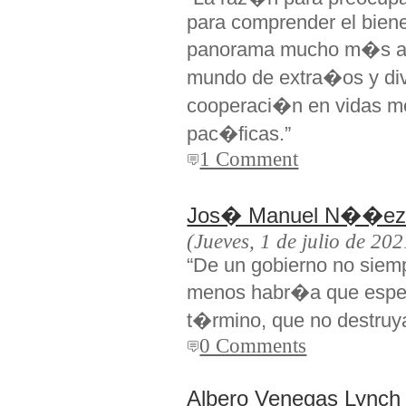
para comprender el biene
panorama mucho m�s a
mundo de extra�os y di
cooperaci�n en vidas m
pac�ficas.”
1 Comment
Jos� Manuel N��e
(Jueves, 1 de julio de 202
“De un gobierno no siem
menos habr�a que espera
t�rmino, que no destruy
0 Comments
Albero Venegas Lynch