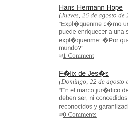
Hans-Hermann Hope
(Jueves, 26 de agosto de
“Expl�quenme c�mo un 
puede enriquecer a una s
expl�quenme: �Por qu�
mundo?”
1 Comment
F�lix de Jes�s
(Domingo, 22 de agosto 
“En el marco jur�dico de
deben ser, ni concedidos
reconocidos y garantiz
0 Comments