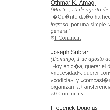
Othmar K. Amagi
(Martes, 10 de agosto de
“�Cu�nto da�o ha hech
ingreso
, por una simple 
genera!”
1 Comment
Joseph Sobran
(Domingo, 1 de agosto d
“Hoy en d�a, querer el d
«necesidad», querer cons
«codicia», y «compasi�n
organizan la transferenci
0 Comments
Frederick Douglas