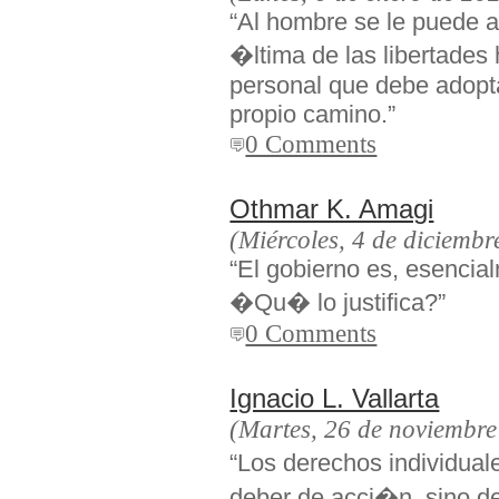
“Al hombre se le puede a
�ltima de las libertades
personal que debe adoptar
propio camino.”
0 Comments
Othmar K. Amagi
(Miércoles, 4 de diciembr
“El gobierno es, esencia
�Qu� lo justifica?”
0 Comments
Ignacio L. Vallarta
(Martes, 26 de noviembre
“Los derechos individua
deber de acci�n, sino d