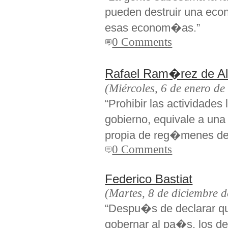
pueden destruir una econ
esas econom�as.”
0 Comments
Rafael Ram�rez de A
(Miércoles, 6 de enero de
“Prohibir las actividades
gobierno, equivale a un
propia de reg�menes de
0 Comments
Federico Bastiat
(Martes, 8 de diciembre 
“Despu�s de declarar q
gobernar al pa�s, los d