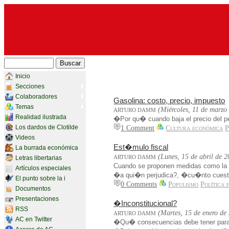
Inicio
Secciones
Colaboradores
Gasolina: costo, precio, impuesto
Temas
(Miércoles, 11 de marzo
ARTURO DAMM
Realidad ilustrada
�Por qu� cuando baja el precio del pe
Los dardos de Clotilde
1 Comment
Cultura económica
P
Videos
Est�mulo fiscal
La burrada económica
(Lunes, 15 de abril de 
ARTURO DAMM
Letras libertarias
Cuando se proponen medidas como la d
Artículos especiales
�a qui�n perjudica?, �cu�nto cuest
El punto sobre la i
0 Comments
Populismo
Política 
Documentos
Presentaciones
�Inconstitucional?
RSS
(Martes, 15 de enero de
ARTURO DAMM
AC en Twitter
�Qu� consecuencias debe tener para 