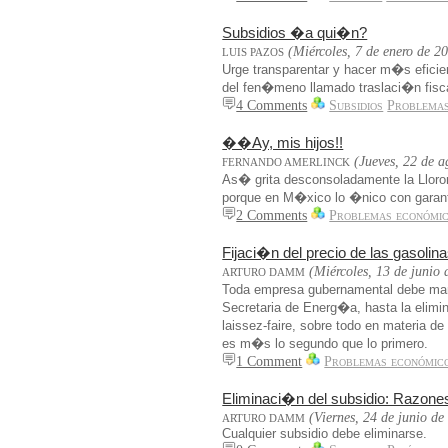
Subsidios �a qui�n?
(Miércoles, 7 de enero de 2
LUIS PAZOS
Urge transparentar y hacer m�s eficie
del fen�meno llamado traslaci�n fisc
4 Comments
Subsidios
Problemas
��Ay, mis hijos!!
(Jueves, 22 de a
FERNANDO AMERLINCK
As� grita desconsoladamente la Lloron
porque en M�xico lo �nico con garant
2 Comments
Problemas económic
Fijaci�n del precio de las gasolin
(Miércoles, 13 de junio
ARTURO DAMM
Toda empresa gubernamental debe mane
Secretaria de Energ�a, hasta la elimi
laissez-faire, sobre todo en materia 
es m�s lo segundo que lo primero.
1 Comment
Problemas económic
Eliminaci�n del subsidio: Razones 
(Viernes, 24 de junio de
ARTURO DAMM
Cualquier subsidio debe eliminarse.