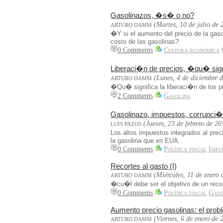
Gasolinazos, �s� o no?
(Martes, 10 de julio de 
ARTURO DAMM
�Y si el aumento del precio de la gas
costo de las gasolinas?
0 Comments
Cultura económica
Liberaci�n de precios, �qu� sign
(Lunes, 4 de diciembre 
ARTURO DAMM
�Qu� significa la liberaci�n de los p
2 Comments
Gasolina
Gasolinazo, impuestos, corrupci�n
(Jueves, 23 de febrero de 20
LUIS PAZOS
Los altos impuestos integrados al pre
la gasolina que en EUA.
0 Comments
Política fiscal
Impu
Recortes al gasto (I)
(Miércoles, 11 de enero
ARTURO DAMM
�cu�l debe ser el objetivo de un reco
0 Comments
Política fiscal
Gaso
Aumento precio gasolinas: el probl
(Viernes, 6 de enero de 
ARTURO DAMM