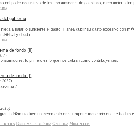
as del poder adquisitivo de los consumidores de gasolinas, a renunciar a ta
lina
 del gobierno
)
e niega a bajar lo suficiente el gasto. Planea cubrir su gasto excesivo con 
r d�ficit y deuda.
lina
ema de fondo (II)
017)
nsumidores, lo primero es lo que nos cobran como contribuyentes.
ema de fondo (I)
e 2017)
asolinas?
 2016)
gran la f�rmula tuvo un incremento en su importe monetario que se tradujo e
e precios
Reforma energética
Gasolina
Monopolios