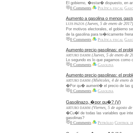
El gobierno, �estar� dispuesto, en ar
0 Comments
Política fiscal
Gaso
Aumento a gasolina o menos gasto
(Jueves, 5 de enero de 2017
LUIS PAZOS
Por motivos electorales, el gobierno s
de la gasolina para te�ricamente frena
0 Comments
Política fiscal
Gaso
Aumento precio gasolinas: el probl
(Jueves, 5 de enero de 2
ARTURO DAMM
Lo segundo es lo que pagamos como co
0 Comments
Gasolina
Aumento precio gasolinas: el probl
(Miércoles, 4 de enero d
ARTURO DAMM
�Por qu� aument� el precio de las g
0 Comments
Gasolina
Gasolinazo, �por qu�? (V)
(Viernes, 5 de agosto de
ARTURO DAMM
�Cu�l de todas las variables que inte
gasolinas?
0 Comments
Petróleo
Control d