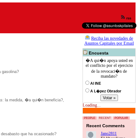
rss
Reciba las novedades de
Asuntos Capitales por Email
Encuesta
�A qui�n apoya usted en
el conflicto por el ejercicio
de la revocaci�n de
a gasolina?
mandato?
Al INE
A L�pez Obrador
as: la medida, �a qui�n beneficia?,
Loading...
PEOPLE
RECENT
POPULAR
Recent Comments
Jano2811
 desabasto que ha ocasionado?