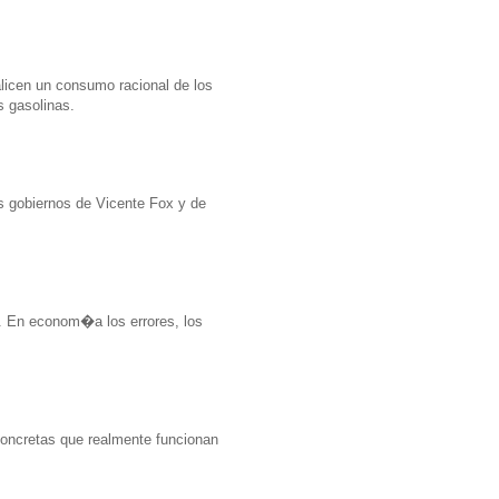
licen un consumo racional de los
s gasolinas.
s gobiernos de Vicente Fox y de
d. En econom�a los errores, los
concretas que realmente funcionan