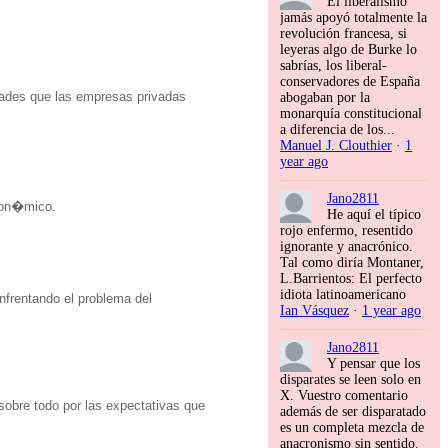
El liberalismo
jamás apoyó totalmente la
revolución francesa, si
leyeras algo de Burke lo
sabrías, los liberal-
conservadores de España
dades que las empresas privadas
abogaban por la
monarquía constitucional
a diferencia de los...
Manuel J. Clouthier
·
1
year ago
Jano2811
con�mico.
He aquí el típico
rojo enfermo, resentido
ignorante y anacrónico.
Tal como diría Montaner,
L.Barrientos: El perfecto
idiota latinoamericano
frentando el problema del
Ian Vásquez
·
1 year ago
Jano2811
Y pensar que los
disparates se leen solo en
X. Vuestro comentario
sobre todo por las expectativas que
además de ser disparatado
es un completa mezcla de
anacronismo sin sentido.