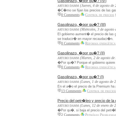
Gasolinazo, �por qu�? (IV)
(Jueves, 4 de agosto de
ARTURO DAMM
�C�mo se fijan los precios de las g
0 Comments
Control de precios
Gasolinazo, �por qu�? (III)
(Miércoles, 3 de agosto
ARTURO DAMM
El gobierno aument� el precio de las 
se traducir� en mayor recaudaci�n.
0 Comments
Reforma energética
Gasolinazo, �por qu�? (II)
(Martes, 2 de agosto de
ARTURO DAMM
�Por qu�? Porque el gobierno quiere
0 Comments
Reforma energética
Gasolinazo, �por qu�? (I)
(Lunes, 1 de agosto de 
ARTURO DAMM
En el a�o el precio de la Premium ha
13 Comments
Control de precio
Precio del petr�leo y precio de la 
(Lunes, 12 de enero de 
ARTURO DAMM
�Por qu�, si baja el precio del petr�le
2 Comments
Petróleo
Problemas