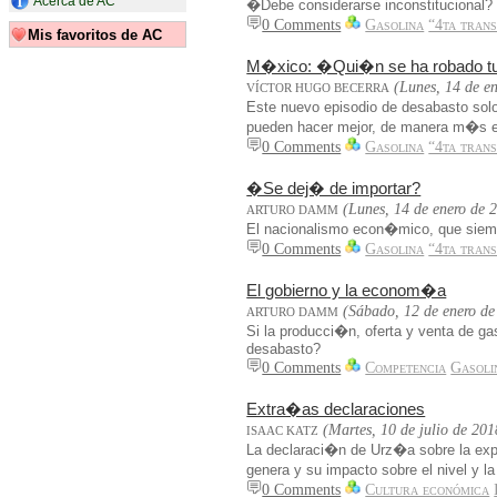
Acerca de AC
�Debe considerarse inconstitucional?
0 Comments
Gasolina
“4ta tran
Mis favoritos de AC
M�xico: �Qui�n se ha robado tu
(Lunes, 14 de e
VÍCTOR HUGO BECERRA
Este nuevo episodio de desabasto sol
pueden hacer mejor, de manera m�s e
0 Comments
Gasolina
“4ta tran
�Se dej� de importar?
(Lunes, 14 de enero de 
ARTURO DAMM
El nacionalismo econ�mico, que sie
0 Comments
Gasolina
“4ta tran
El gobierno y la econom�a
(Sábado, 12 de enero de
ARTURO DAMM
Si la producci�n, oferta y venta de 
desabasto?
0 Comments
Competencia
Gasoli
Extra�as declaraciones
(Martes, 10 de julio de 201
ISAAC KATZ
La declaraci�n de Urz�a sobre la expec
genera y su impacto sobre el nivel y l
0 Comments
Cultura económica