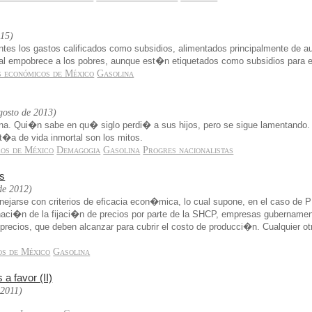
015)
ntes los gastos calificados como subsidios, alimentados principalmente de
al empobrece a los pobres, aunque est�n etiquetados como subsidios para e
 económicos de México
Gasolina
gosto de 2013)
a. Qui�n sabe en qu� siglo perdi� a sus hijos, pero se sigue lamentando. Y 
�a de vida inmortal son los mitos.
os de México
Demagogia
Gasolina
Progres nacionalistas
as
 de 2012)
jarse con criterios de eficacia econ�mica, lo cual supone, en el caso de 
naci�n de la fijaci�n de precios por parte de la SHCP, empresas gubernament
de precios, que deben alcanzar para cubrir el costo de producci�n. Cualquier
os de México
Gasolina
a favor (II)
 2011)