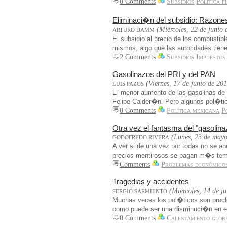
0 Comments
Subsidios
Política f
Eliminaci�n del subsidio: Razones 
(Miércoles, 22 de junio 
ARTURO DAMM
El subsidio al precio de los combusti
mismos, algo que las autoridades tiene
2 Comments
Subsidios
Impuestos
Gasolinazos del PRI y del PAN
(Viernes, 17 de junio de 201
LUIS PAZOS
El menor aumento de las gasolinas de 
Felipe Calder�n. Pero algunos pol�tico
0 Comments
Política mexicana
P
Otra vez el fantasma del "gasolina
(Lunes, 23 de mayo
GODOFREDO RIVERA
A ver si de una vez por todas no se a
precios mentirosos se pagan m�s tem
Comments
Problemas económico
Tragedias y accidentes
(Miércoles, 14 de j
SERGIO SARMIENTO
Muchas veces los pol�ticos son procli
como puede ser una disminuci�n en el
0 Comments
Calentamiento glob