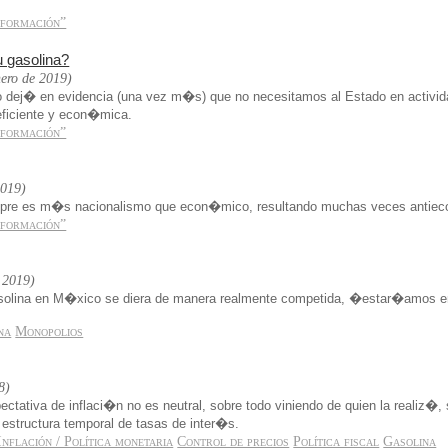
sformación”
 gasolina?
nero de 2019)
o dej� en evidencia (una vez m�s) que no necesitamos al Estado en activi
ficiente y econ�mica.
sformación”
2019)
mpre es m�s nacionalismo que econ�mico, resultando muchas veces antie
sformación”
 2019)
gasolina en M�xico se diera de manera realmente competida, �estar�amos en
na
Monopolios
8)
tativa de inflaci�n no es neutral, sobre todo viniendo de quien la realiz�, 
a estructura temporal de tasas de inter�s.
Inflación / Política monetaria
Control de precios
Política fiscal
Gasolina