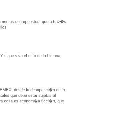
 aumentos de impuestos, que a trav�s
llos
sigue vivo el mito de la Llorona,
PEMEX, desde la desaparici�n de la
ales que debe estar sujetas al
 otra cosa es econom�a ficci�n, que