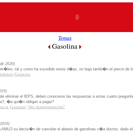
Temas
Gasolina
 de 2020)
tr�leo, tal y como ha sucedido estos d�as, no baja tambi�n el precio de l
etróleo
Gasolina
2019)
e eliminar el IEPS, deben conocerse las respuestas a estas cuatro pregunt
a?, �a qui�n obligan a pagar?
fiscal
Gasolina
“4ta transformación”
 2019)
AMLO su decisi�n de cancelar el abasto de gasolinas v�a ductos, dado el