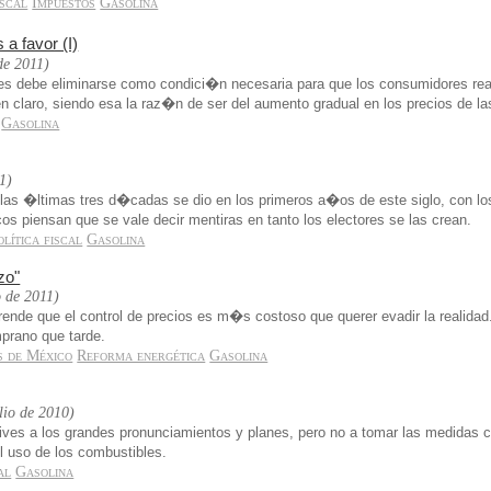
iscal
Impuestos
Gasolina
a favor (I)
de 2011)
bles debe eliminarse como condici�n necesaria para que los consumidores rea
n claro, siendo esa la raz�n de ser del aumento gradual en los precios de la
Gasolina
1)
las �ltimas tres d�cadas se dio en los primeros a�os de este siglo, con lo
s piensan que se vale decir mentiras en tanto los electores se las crean.
olítica fiscal
Gasolina
zo"
 de 2011)
prende que el control de precios es m�s costoso que querer evadir la realida
prano que tarde.
s de México
Reforma energética
Gasolina
ulio de 2010)
ves a los grandes pronunciamientos y planes, pero no a tomar las medidas 
 uso de los combustibles.
al
Gasolina