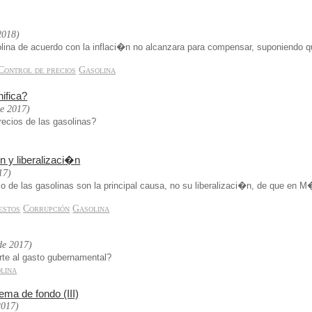
2018)
olina de acuerdo con la inflaci�n no alcanzara para compensar, suponiendo qu
Control de precios
Gasolina
ifica?
de 2017)
recios de las gasolinas?
 y liberalizaci�n
17)
cio de las gasolinas son la principal causa, no su liberalizaci�n, de que en
estos
Corrupción
Gasolina
 de 2017)
rte al gasto gubernamental?
lina
ema de fondo (III)
2017)