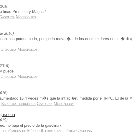
 2016)
asolinas Premium y Magna?
Gasolina
Monopolios
 de 2016)
gasolinas porque pudo, porque la mayor�a de los consumidores no est� disp
Gasolina
Monopolios
 2016)
 y puede.
Gasolina
Monopolios
2016)
 aumentado 16.4 veces m�s que la inflaci�n, medida por el INPC. El de l
s
Reforma energética
Gasolina
Monopolios
gasolina
2015)
o, no baja el precio de la gasolina?
 económicos de México
Reforma energética
Gasolina