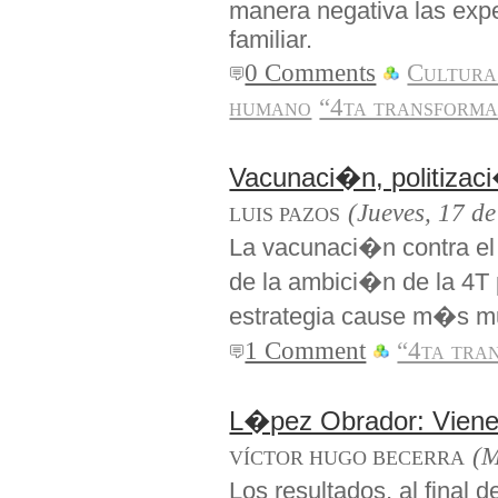
manera negativa las expe
familiar.
0 Comments
Cultura
humano
“4ta transforma
Vacunaci�n, politizac
(Jueves, 17 de
LUIS PAZOS
La vacunaci�n contra el
de la ambici�n de la 4T 
estrategia cause m�s mu
1 Comment
“4ta tra
L�pez Obrador: Viene 
(M
VÍCTOR HUGO BECERRA
Los resultados, al final