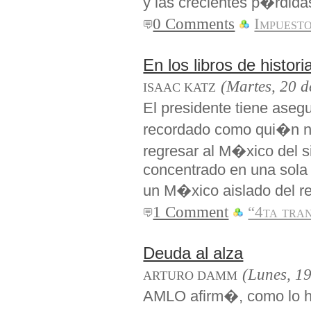
y las crecientes p�rdid
0 Comments
Impuest
En los libros de histori
(Martes, 20 d
ISAAC KATZ
El presidente tiene asegu
recordado como qui�n n
regresar al M�xico del s
concentrado en una sola 
un M�xico aislado del r
1 Comment
“4ta tra
Deuda al alza
(Lunes, 19
ARTURO DAMM
AMLO afirm�, como lo h