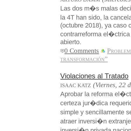
Las dos m�s malas deci
la 4T han sido, la canc
(octubre 2018), ya caso 
contrarreforma el�ctric
abierto.
0 Comments
Problem
transformación”
Violaciones al Tratado
(Viernes, 22 
ISAAC KATZ
Aprobar la reforma el�ctr
certeza jur�dica requerid
simple y sencillamente s
atraer inversi�n extranj
inversi�n privada nacion