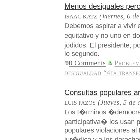
Menos desiguales per
(Viernes, 6 d
ISAAC KATZ
Debemos aspirar a viv
equitativo y no uno en 
jodidos. El presidente, p
lo segundo.
0 Comments
Problem
desigualdad
“4ta transf
Consultas populares a
(Jueves, 5 de
LUIS PAZOS
Los t�rminos �democra
participativa� los usan 
populares violaciones al
jur�dica y a los derech