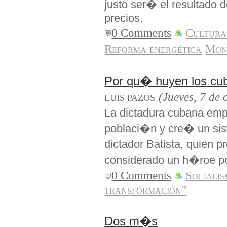
justo ser� el resultado
precios.
0 Comments
Cultura
Reforma energética
Mon
Por qu� huyen los cu
(Jueves, 7 de 
LUIS PAZOS
La dictadura cubana em
poblaci�n y cre� un sis
dictador Batista, quien p
considerado un h�roe po
0 Comments
Sociali
transformación”
Dos m�s