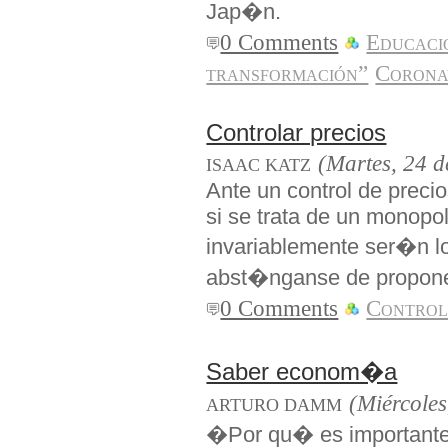
Jap�n.
0 Comments
Educaci
transformación”
Corona
Controlar precios
(Martes, 24 d
ISAAC KATZ
Ante un control de preci
si se trata de un monopo
invariablemente ser�n l
abst�nganse de propone
0 Comments
Control 
Saber econom�a
(Miércoles
ARTURO DAMM
�Por qu� es importante