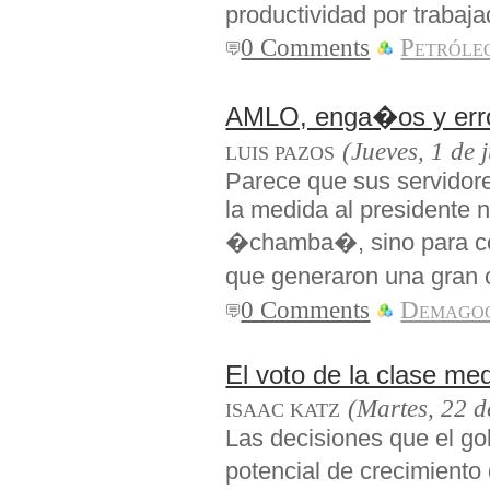
productividad por trabaja
0 Comments
Petróle
AMLO, enga�os y erro
(Jueves, 1 de 
LUIS PAZOS
Parece que sus servidore
la medida al presidente n
�chamba�, sino para co
que generaron una gran 
0 Comments
Demago
El voto de la clase me
(Martes, 22 d
ISAAC KATZ
Las decisiones que el gob
potencial de crecimient