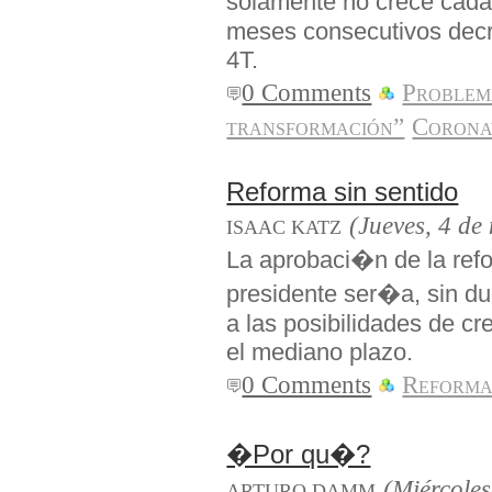
solamente no crece cada
meses consecutivos decr
4T.
0 Comments
Problem
transformación”
Corona
Reforma sin sentido
(Jueves, 4 de
ISAAC KATZ
La aprobaci�n de la ref
presidente ser�a, sin d
a las posibilidades de cr
el mediano plazo.
0 Comments
Reforma
�Por qu�?
(Miércoles
ARTURO DAMM