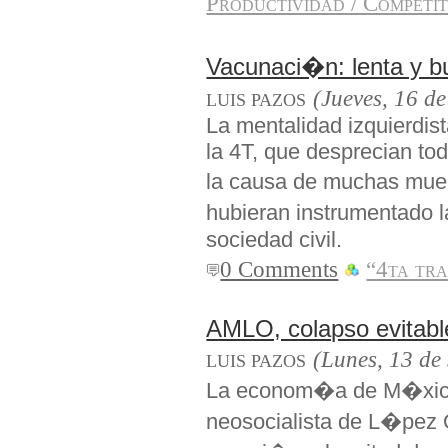
Productividad / Competit
Vacunaci�n: lenta y b
(Jueves, 16 d
LUIS PAZOS
La mentalidad izquierdis
la 4T, que desprecian to
la causa de muchas muer
hubieran instrumentado 
sociedad civil.
0 Comments
“4ta tr
AMLO, colapso evitabl
(Lunes, 13 de
LUIS PAZOS
La econom�a de M�xico,
neosocialista de L�pez 