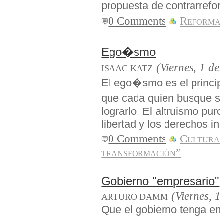
propuesta de contrarref
0 Comments
Reforma
Ego�smo
(Viernes, 1 d
ISAAC KATZ
El ego�smo es el princip
que cada quien busque su
lograrlo. El altruismo pur
libertad y los derechos in
0 Comments
Cultura
transformación”
Gobierno "empresario"
(Viernes, 
ARTURO DAMM
Que el gobierno tenga e