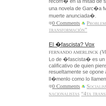
recorri� en la mitad de
una novela de Garc�a 
muerte anunciada�.
0 Comments
Problem
transformación”
El �fascista? Vox
(V
FERNANDO AMERLINCK
Lo de �fascista� es un i
calificativo de quien pie
resueltamente se opone 
ll�menlo como lo llamen
0 Comments
Sociali
nacionalistas
“4ta tran