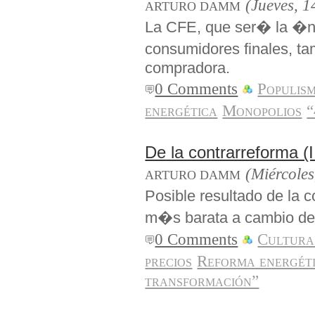
(Jueves, 1
ARTURO DAMM
La CFE, que ser� la �ni
consumidores finales, 
compradora.
0 Comments
Populis
energética
Monopolios
“
De la contrarreforma (I
(Miércoles
ARTURO DAMM
Posible resultado de la c
m�s barata a cambio de 
0 Comments
Cultura
precios
Reforma energét
transformación”