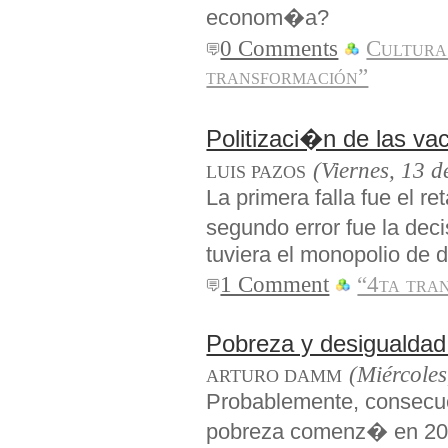
econom�a?
0 Comments
Cultura
transformación”
Politizaci�n de las va
(Viernes, 13 
LUIS PAZOS
La primera falla fue el r
segundo error fue la dec
tuviera el monopolio de di
1 Comment
“4ta tra
Pobreza y desigualdad 
(Miércoles
ARTURO DAMM
Probablemente, consecue
pobreza comenz� en 201