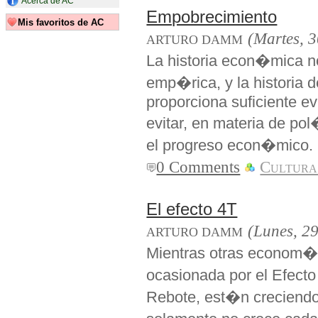
Acerca de AC
Empobrecimiento
Mis favoritos de AC
(Martes, 
ARTURO DAMM
La historia econ�mica no
emp�rica, y la historia
proporciona suficiente ev
evitar, en materia de p
el progreso econ�mico.
0 Comments
Cultura
El efecto 4T
(Lunes, 2
ARTURO DAMM
Mientras otras econom�
ocasionada por el Efecto 
Rebote, est�n creciend