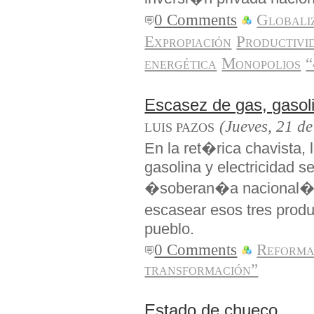
0 Comments
Globaliz
Expropiación
Productivid
energética
Monopolios
“
Escasez de gas, gasoli
(Jueves, 21 d
LUIS PAZOS
En la ret�rica chavista, 
gasolina y electricidad s
�soberan�a nacional�.
escasear esos tres produ
pueblo.
0 Comments
Reforma
transformación”
Estado de chueco