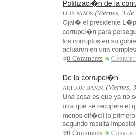
Politizaci�n de la cor
(Viernes, 3 de
LUIS PAZOS
Ojal� el presidente L�pe
corrupci�n para persegui
los corruptos en su gobi
actuaron en una complet
0 Comments
Corrupc
De la corrupci�n
(Viernes, 
ARTURO DAMM
Una cosa es que ya no se
otra que se recupere el 
menos dif�cil lo primero
segundo resulta imposibl
0 Comments
Corrupc