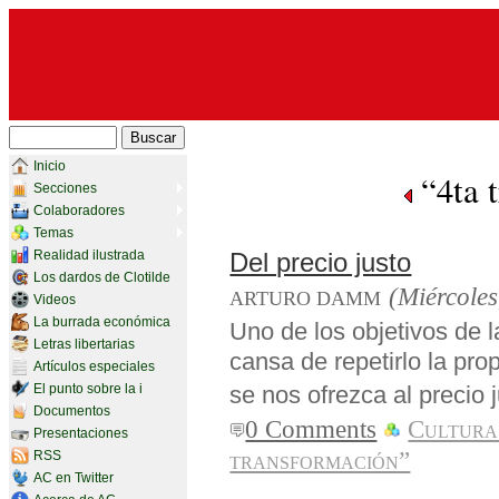
Inicio
“4ta 
Secciones
Colaboradores
Temas
Realidad ilustrada
Del precio justo
Los dardos de Clotilde
(Miércoles
ARTURO DAMM
Videos
La burrada económica
Uno de los objetivos de l
Letras libertarias
cansa de repetirlo la prop
Artículos especiales
El punto sobre la i
se nos ofrezca al precio
Documentos
0 Comments
Cultura
Presentaciones
transformación”
RSS
AC en Twitter