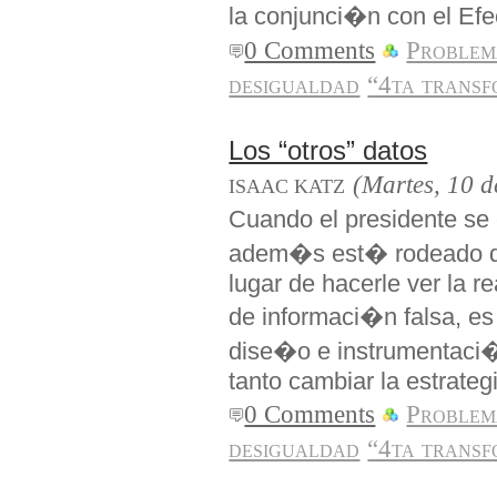
la conjunci�n con el E
0 Comments
Problem
desigualdad
“4ta transf
Los “otros” datos
(Martes, 10 d
ISAAC KATZ
Cuando el presidente se
adem�s est� rodeado de
lugar de hacerle ver la re
de informaci�n falsa, es 
dise�o e instrumentaci�
tanto cambiar la estrate
0 Comments
Problem
desigualdad
“4ta transf