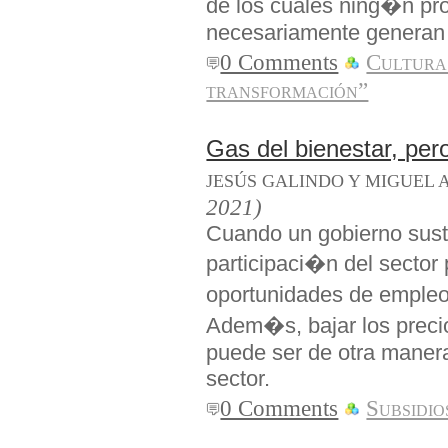
de los cuales ning�n pro
necesariamente generan
0 Comments
Cultura
transformación”
Gas del bienestar, per
JESÚS GALINDO Y MIGUEL 
2021)
Cuando un gobierno susti
participaci�n del secto
oportunidades de empleo 
Adem�s, bajar los preci
puede ser de otra manera
sector.
0 Comments
Subsidio