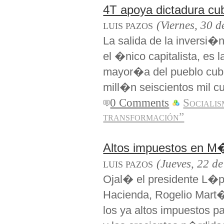
4T apoya dictadura cu
(Viernes, 30 d
LUIS PAZOS
La salida de la inversi�n
el �nico capitalista, es 
mayor�a del pueblo cub
mill�n seiscientos mil c
0 Comments
Sociali
transformación”
Altos impuestos en M
(Jueves, 22 de
LUIS PAZOS
Ojal� el presidente L�p
Hacienda, Rogelio Mart
los ya altos impuestos pa