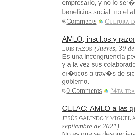
empresario, y no lo ser�
beneficios social, no el 
Comments
Cultura e
AMLO, insultos y razo
(Jueves, 30 d
LUIS PAZOS
Es una incongruencia ped
y a la vez sus colaborad
cr�ticos a trav�s de sic
gobierno.
0 Comments
“4ta tr
CELAC: AMLO a las gr
JESÚS GALINDO Y MIGUEL 
septiembre de 2021)
No es que se despreciar