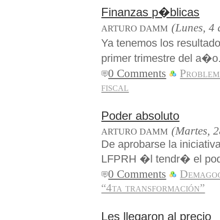
Finanzas p�blicas
(Lunes, 4
ARTURO DAMM
Ya tenemos los resultado
primer trimestre del a�o
0 Comments
Problem
fiscal
Poder absoluto
(Martes, 2
ARTURO DAMM
De aprobarse la iniciati
LFPRH �l tendr� el pode
0 Comments
Demago
“4ta transformación”
Les llegaron al precio