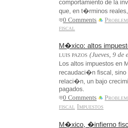
comportamiento de la in
que, en t�rminos reales,
0 Comments
Problem
fiscal
M�xico: altos impuest
(Jueves, 9 de 
LUIS PAZOS
Los altos impuestos en 
recaudaci�n fiscal, sino
relaci�n, un bajo crecimi
pagados.
0 Comments
Problem
fiscal
Impuestos
M�xico, �infierno fis