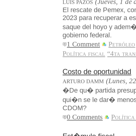
(Jueves, 1 de
LUIS PAZOS
El rescate de Pemex, co
2023 para recuperar a es
saque del hoyo y adem�s 
gobierno federal.
1 Comment
Petróleo
Política fiscal
“4ta tra
Costo de oportunidad
(Lunes, 22
ARTURO DAMM
�De qu� partida presup
qui�n se le dar� menos
CDOM?
0 Comments
Política