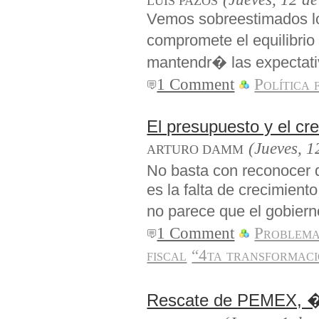
LUIS PAZOS
Vemos sobreestimados los
compromete el equilibrio
mantendr� las expectati
1 Comment
Política 
El presupuesto y el cr
(Jueves, 1
ARTURO DAMM
No basta con reconocer 
es la falta de crecimiento
no parece que el gobiern
1 Comment
Problema
fiscal
“4ta transformac
Rescate de PEMEX, �