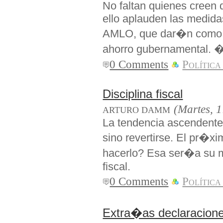
No faltan quienes creen 
ello aplauden las medida
AMLO, que dar�n como r
ahorro gubernamental. 
0 Comments
Política
Disciplina fiscal
(Martes, 1
ARTURO DAMM
La tendencia ascendente
sino revertirse. El pr�x
hacerlo? Esa ser�a su me
fiscal.
0 Comments
Política
Extra�as declaracion