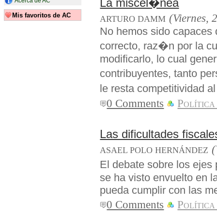
La miscel�nea
Acerca de AC
Mis favoritos de AC
(Viernes, 
ARTURO DAMM
No hemos sido capaces de
correcto, raz�n por la 
modificarlo, lo cual gene
contribuyentes, tanto pe
le resta competitividad a
0 Comments
Política
Las dificultades fisca
(
ASAEL POLO HERNÁNDEZ
El debate sobre los eje
se ha visto envuelto en l
pueda cumplir con las me
0 Comments
Política