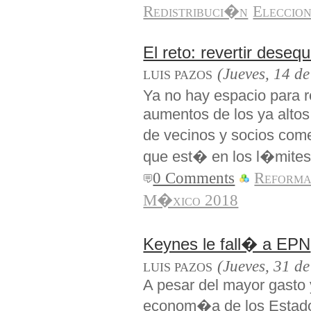
Redistribuci�n
Eleccio
El reto: revertir desequi
(Jueves, 14 de
LUIS PAZOS
Ya no hay espacio para r
aumentos de los ya altos
de vecinos y socios co
que est� en los l�mites
0 Comments
Reforma
M�xico 2018
Keynes le fall� a EPN
(Jueves, 31 d
LUIS PAZOS
A pesar del mayor gasto 
econom�a de los Estado