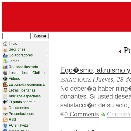
Inicio
Po
Secciones
Colaboradores
Temas
Realidad ilustrada
Ego�smo, altruismo y
Los dardos de Clotilde
(Jueves, 28 d
Videos
ISAAC KATZ
La burrada económica
No deber�a haber ning�n 
Letras libertarias
donantes. Si usted desea
Artículos especiales
El punto sobre la i
satisfacci�n de su acto
Documentos
0 Comments
Cultura
Presentaciones
RSS
AC en Twitter