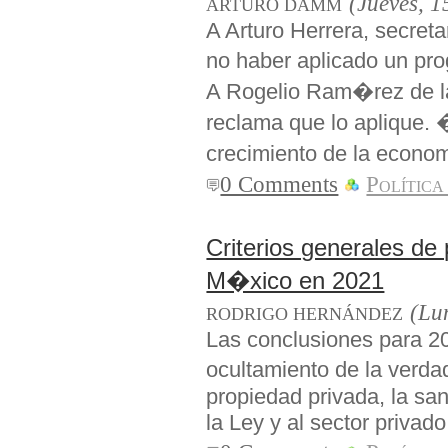
(Jueves, 1
ARTURO DAMM
A Arturo Herrera, secretar
no haber aplicado un p
A Rogelio Ram�rez de la 
reclama que lo aplique
crecimiento de la econ
0 Comments
Política
Criterios generales d
M�xico en 2021
(Lu
RODRIGO HERNÁNDEZ
Las conclusiones para 2
ocultamiento de la verda
propiedad privada, la san
la Ley y al sector privad