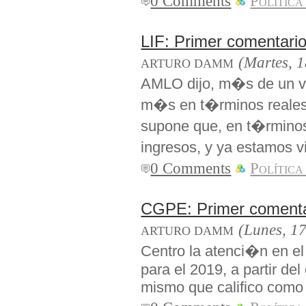
0 Comments
Política
LIF: Primer comentari
(Martes, 1
ARTURO DAMM
AMLO dijo, m�s de un v
m�s en t�rminos reales 
supone que, en t�rminos
ingresos, y ya estamos 
0 Comments
Política
CGPE: Primer comenta
(Lunes, 17
ARTURO DAMM
Centro la atenci�n en 
para el 2019, a partir del
mismo que califico como 