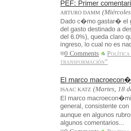
PEF: Primer comentar
(Miércoles
ARTURO DAMM
Dado c�mo gastar� el 
del gasto destinado a de
del 6.0%), queda claro qu
ingreso, lo cual no es n
0 Comments
Política
transformación”
El marco macroecon�
(Martes, 18 d
ISAAC KATZ
El marco macroecon�mico
general, consistente con 
aunque en algunos rubro
algunos comentarios...