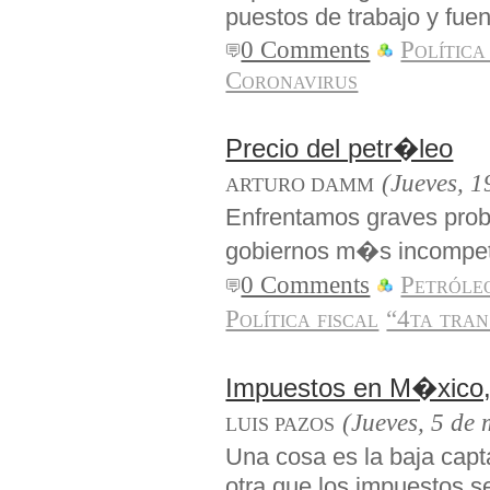
puestos de trabajo y fuen
0 Comments
Política
Coronavirus
Precio del petr�leo
(Jueves, 
ARTURO DAMM
Enfrentamos graves pro
gobiernos m�s incompet
0 Comments
Petróle
Política fiscal
“4ta tra
Impuestos en M�xico, 
(Jueves, 5 de
LUIS PAZOS
Una cosa es la baja capt
otra que los impuestos s