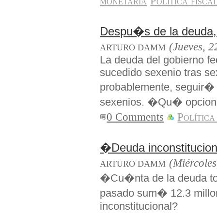
monetaria
Política fisca
Despu�s de la deud
(Jueves, 2
ARTURO DAMM
La deuda del gobierno fe
sucedido sexenio tras se
probablemente, seguir�
sexenios. �Qu� opcion
0 Comments
Política
�Deuda inconstitucion
(Miércoles
ARTURO DAMM
�Cu�nta de la deuda tot
pasado sum� 12.3 millon
inconstitucional?