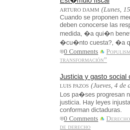
Est�mulo fiscal
(Lunes, 15
ARTURO DAMM
Cuando se proponen medi
deben conocerse las resp
medida, �a qui�n benef
�cu�nto cuesta?, �a qu
0 Comments
Populis
transformación”
Justicia y gasto social
(Jueves, 4 de 
LUIS PAZOS
Los pa�ses progresan no 
justicia. Hay leyes injus
conforman dictaduras.
0 Comments
Derecho
de derecho