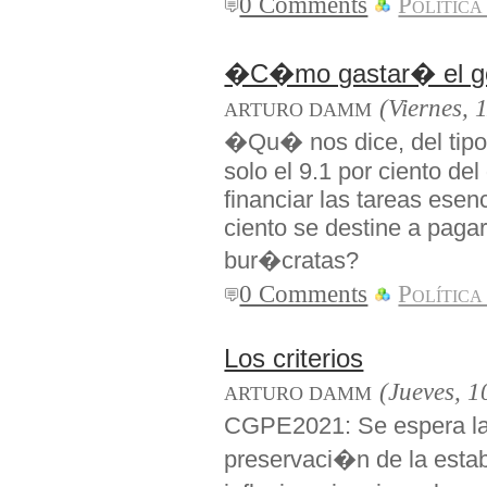
0 Comments
Política
�C�mo gastar� el g
(Viernes, 
ARTURO DAMM
�Qu� nos dice, del tipo
solo el 9.1 por ciento de
financiar las tareas esen
ciento se destine a pagar
bur�cratas?
0 Comments
Política
Los criterios
(Jueves, 1
ARTURO DAMM
CGPE2021: Se espera la 
preservaci�n de la estab