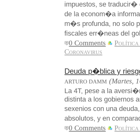
impuestos, se traducir�
de la econom�a informa
m�s profunda, no solo p
fiscales err�neas del go
0 Comments
Política
Coronavirus
Deuda p�blica y riesg
(Martes, 1
ARTURO DAMM
La 4T, pese a la aversi
distinta a los gobiernos 
sexenios con una deuda,
absolutos, y en comparac
0 Comments
Política