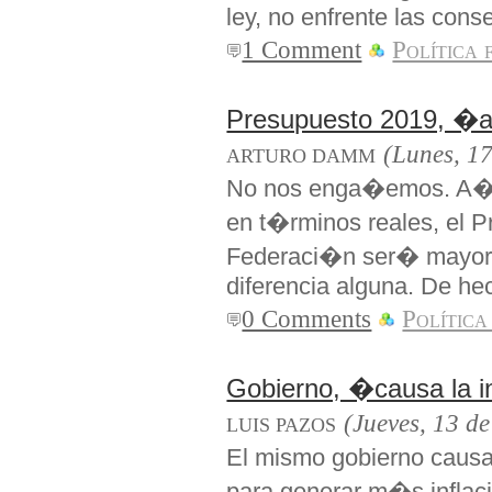
ley, no enfrente las con
1 Comment
Política 
Presupuesto 2019, �a
(Lunes, 17
ARTURO DAMM
No nos enga�emos. A�o
en t�rminos reales, el 
Federaci�n ser� mayor.
diferencia alguna. De he
0 Comments
Política
Gobierno, �causa la i
(Jueves, 13 d
LUIS PAZOS
El mismo gobierno causa 
para generar m�s inflac