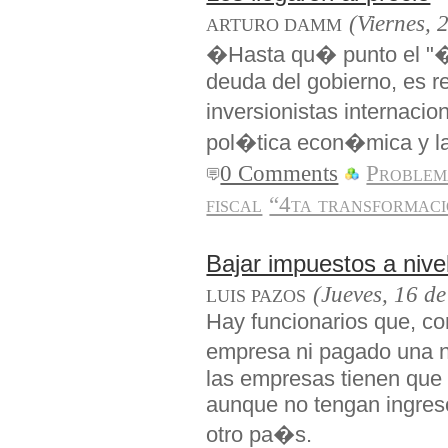
(Viernes, 
ARTURO DAMM
�Hasta qu� punto el "�
deuda del gobierno, es re
inversionistas internaci
pol�tica econ�mica y l
0 Comments
Problem
fiscal
“4ta transformac
Bajar impuestos a niv
(Jueves, 16 de
LUIS PAZOS
Hay funcionarios que, 
empresa ni pagado una 
las empresas tienen que 
aunque no tengan ingreso
otro pa�s.