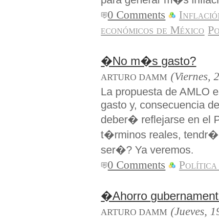
0 Comments
Inflació
económicos de México
Po
�No m�s gasto?
(Viernes, 
ARTURO DAMM
La propuesta de AMLO es
gasto y, consecuencia de 
deber� reflejarse en el 
t�rminos reales, tendr� 
ser�? Ya veremos.
0 Comments
Política
�Ahorro gubernament
(Jueves, 1
ARTURO DAMM