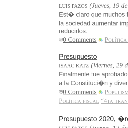
(Jueves, 19 d
LUIS PAZOS
Est� claro que muchos f
la sociedad aumentar imp
reducirlos.
0 Comments
Política
Presupuesto
(Viernes, 29 
ISAAC KATZ
Finalmente fue aprobado 
a la Constituci�n y dive
0 Comments
Populis
Política fiscal
“4ta tra
Presupuesto 2020, �re
(Jueves, 12 d