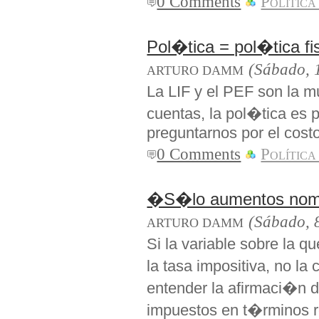
0 Comments
Política
Pol�tica = pol�tica fi
(Sábado, 
ARTURO DAMM
La LIF y el PEF son la m
cuentas, la pol�tica es 
preguntarnos por el costo
0 Comments
Política
�S�lo aumentos nom
(Sábado, 
ARTURO DAMM
Si la variable sobre la 
la tasa impositiva, no 
entender la afirmaci�n
impuestos en t�rminos 