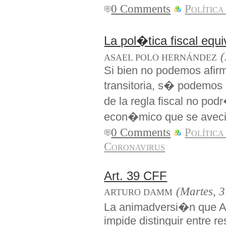
0 Comments
Política
La pol�tica fiscal equ
(
ASAEL POLO HERNÁNDEZ
Si bien no podemos afirm
transitoria, s� podemos
de la regla fiscal no pod
econ�mico que se aveci
0 Comments
Política
Coronavirus
Art. 39 CFF
(Martes, 
ARTURO DAMM
La animadversi�n que AM
impide distinguir entre r