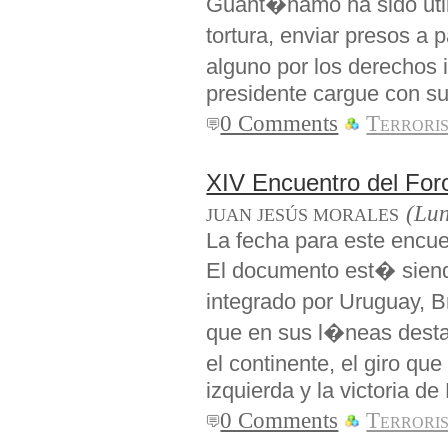
Guant�namo ha sido util
tortura, enviar presos 
alguno por los derechos 
presidente cargue con sus
0 Comments
Terrori
XIV Encuentro del For
(Lun
JUAN JESÚS MORALES
La fecha para este encue
El documento est� siend
integrado por Uruguay, B
que en sus l�neas destac
el continente, el giro q
izquierda y la victoria 
0 Comments
Terrori