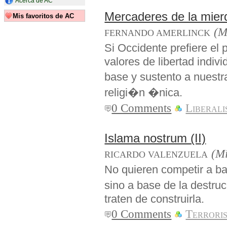
Acerca de AC
Mercaderes de la mier
Mis favoritos de AC
(M
FERNANDO AMERLINCK
Si Occidente prefiere e
valores de libertad indi
base y sustento a nuestr
religi�n �nica.
0 Comments
Liberal
Islama nostrum (II)
(Mi
RICARDO VALENZUELA
No quieren competir a ba
sino a base de la destruc
traten de construirla.
0 Comments
Terrori