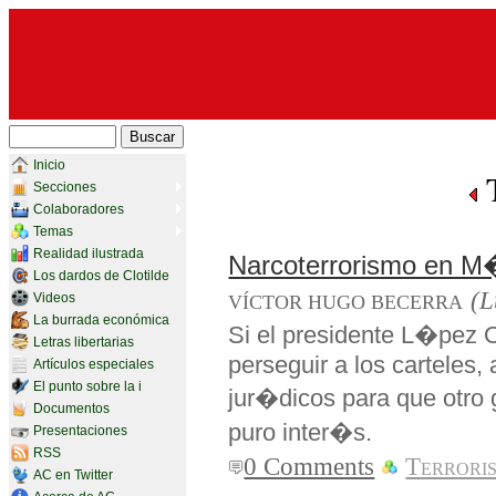
Inicio
T
Secciones
Colaboradores
Temas
Realidad ilustrada
Narcoterrorismo en M
Los dardos de Clotilde
(L
Videos
VÍCTOR HUGO BECERRA
La burrada económica
Si el presidente L�pez O
Letras libertarias
perseguir a los carteles
Artículos especiales
El punto sobre la i
jur�dicos para que otro 
Documentos
puro inter�s.
Presentaciones
RSS
0 Comments
Terrori
AC en Twitter