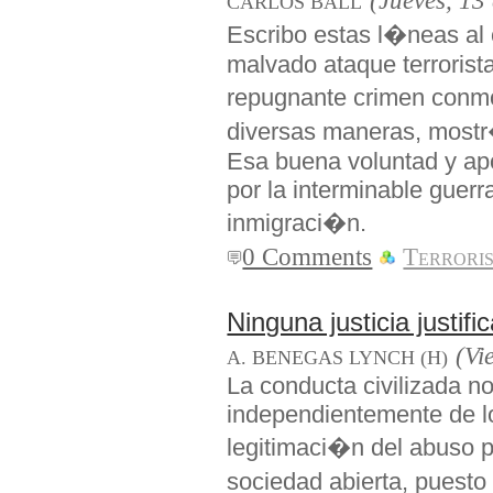
(Jueves, 13
CARLOS BALL
Escribo estas l�neas al 
malvado ataque terrorist
repugnante crimen conm
diversas maneras, mostr
Esa buena voluntad y apo
por la interminable guerra
inmigraci�n.
0 Comments
Terrori
Ninguna justicia justific
(Vi
A. BENEGAS LYNCH (H)
La conducta civilizada n
independientemente de lo
legitimaci�n del abuso p
sociedad abierta, puest