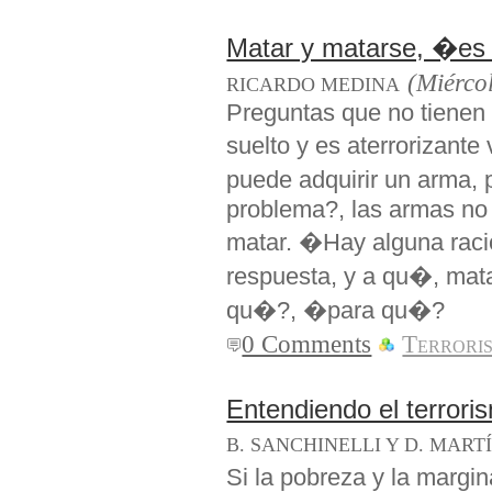
Matar y matarse, �es
(Miércol
RICARDO MEDINA
Preguntas que no tienen
suelto y es aterrorizant
puede adquirir un arma, 
problema?, las armas no
matar. �Hay alguna raci
respuesta, y a qu�, ma
qu�?, �para qu�?
0 Comments
Terrori
Entendiendo el terrori
B. SANCHINELLI Y D. MART
Si la pobreza y la margin