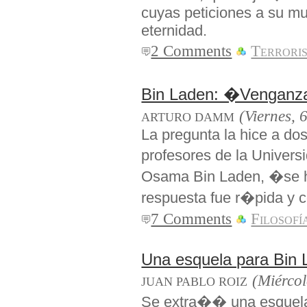
cuyas peticiones a su m
eternidad.
2 Comments
Terrori
Bin Laden: �Venganza 
(Viernes, 
ARTURO DAMM
La pregunta la hice a do
profesores de la Univer
Osama Bin Laden, �se hi
respuesta fue r�pida y c
7 Comments
Filosofí
Una esquela para Bin 
(Miércol
JUAN PABLO ROIZ
Se extra�� una esquela