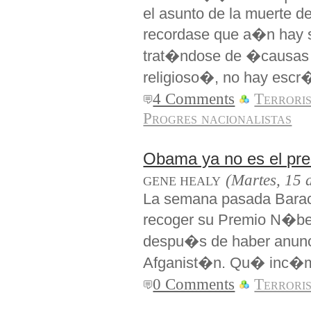
el asunto de la muerte 
recordase que a�n hay s
trat�ndose de �causas sa
religioso�, no hay escr
4 Comments
Terrori
Progres nacionalistas
Obama ya no es el pre
(Martes, 15 
GENE HEALY
La semana pasada Barac
recoger su Premio N�bel
despu�s de haber anunci
Afganist�n. Qu� inc�
0 Comments
Terrori