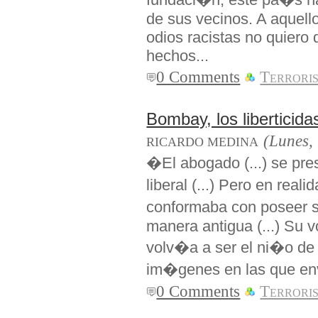
de sus vecinos. A aquel
odios racistas no quiero 
hechos...
0 Comments
Terrori
Bombay, los liberticid
(Lunes,
RICARDO MEDINA
�El abogado (...) se pr
liberal (...) Pero en real
conformaba con poseer su
manera antigua (...) Su v
volv�a a ser el ni�o de
im�genes en las que env
0 Comments
Terrori