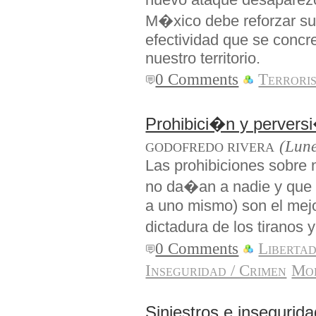
M�xico debe reforzar su
efectividad que se conc
nuestro territorio.
0 Comments
Terrori
Prohibici�n y perversi
(Lune
GODOFREDO RIVERA
Las prohibiciones sobre 
no da�an a nadie y que 
a uno mismo) son el mejo
dictadura de los tiranos
0 Comments
Liberta
Inseguridad / Crimen
Mor
Siniestros e insegurid