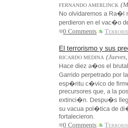
(M
FERNANDO AMERLINCK
No olvidaremos a Ra�l n
perdieron en el vac�o de 
0 Comments
Terrori
El terrorismo y sus pr
(Jueves,
RICARDO MEDINA
Hace diez a�os el bruta
Garrido perpetrado por 
esp�ritu c�vico de firme
precursores que, a la pos
extinci�n. Despu�s lle
su vacua pol�tica de di�
fortalecieron.
0 Comments
Terrori