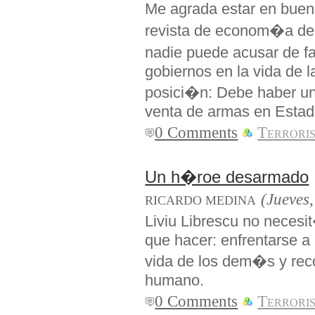
Me agrada estar en bu
revista de econom�a del
nadie puede acusar de fa
gobiernos en la vida de 
posici�n: Debe haber un
venta de armas en Estad
0 Comments
Terrori
Un h�roe desarmado
(Jueves,
RICARDO MEDINA
Liviu Librescu no neces
que hacer: enfrentarse a l
vida de los dem�s y reco
humano.
0 Comments
Terrori