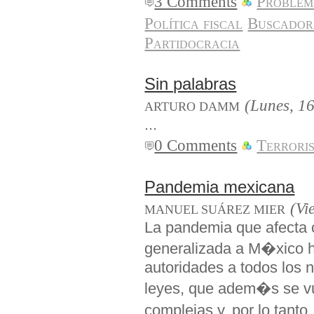
3 Comments
Problem
Política fiscal
Buscadore
Partidocracia
Sin palabras
(Lunes, 1
ARTURO DAMM
...
0 Comments
Terrori
Pandemia mexicana
(Vi
MANUEL SUÁREZ MIER
La pandemia que afecta
generalizada a M�xico ho
autoridades a todos los 
leyes, que adem�s se v
complejas y, por lo tanto,