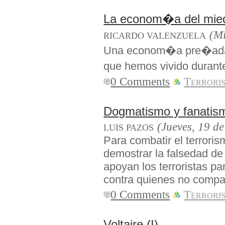
La econom�a del mie
(Mi
RICARDO VALENZUELA
Una econom�a pre�ada d
que hemos vivido duran
0 Comments
Terrori
Dogmatismo y fanatism
(Jueves, 19 d
LUIS PAZOS
Para combatir el terrori
demostrar la falsedad de
apoyan los terroristas p
contra quienes no compa
0 Comments
Terrori
Voltaire (I)