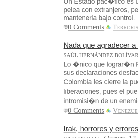
Un Estado pac�fico es u
pelea con extranjeros, p
mantenerla bajo control.
0 Comments
Terrori
Nada que agradecer a l
SAÚL HERNÁNDEZ BOLÍVA
Lo �nico que lograr�
sus declaraciones desfa
Colombia les cierre la p
liberaciones, pues el pu
intromisi�n de un enemig
0 Comments
Venezue
Irak, horrores y errore