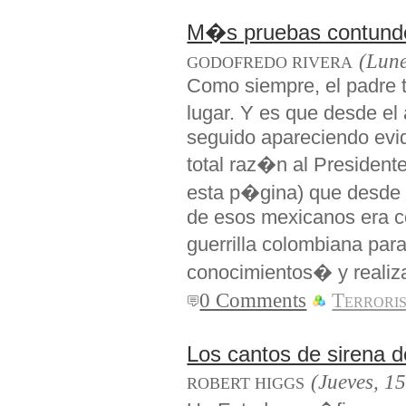
M�s pruebas contunde
(Lune
GODOFREDO RIVERA
Como siempre, el padre 
lugar. Y es que desde el
seguido apareciendo evi
total raz�n al Presidente
esta p�gina) que desde 
de esos mexicanos era co
guerrilla colombiana par
conocimientos� y realiza
0 Comments
Terrori
Los cantos de sirena d
(Jueves, 1
ROBERT HIGGS