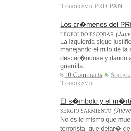
Terrorismo
PRD
PAN
Los cr�menes del PRI y
(Juev
LEOPOLDO ESCOBAR
La izquierda sigue justi
manejando el mito de la 
descar�ndose y dando a 
guerrilla.
10 Comments
Social
Terrorismo
El s�mbolo y el m�rti
(Juev
SERGIO SARMIENTO
No es lo mismo que muer
terrorista, que dejar� d