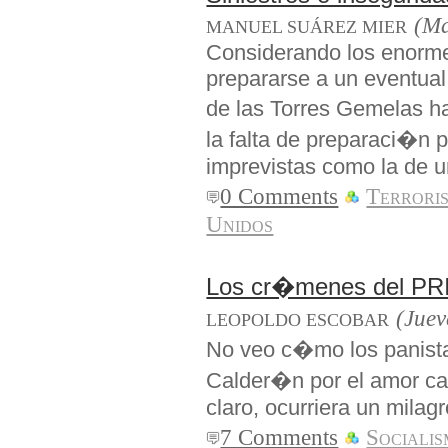
(Ma
MANUEL SUÁREZ MIER
Considerando los enorme
prepararse a un eventual
de las Torres Gemelas 
la falta de preparaci�n p
imprevistas como la de u
0 Comments
Terrori
Unidos
Los cr�menes del PRI y
(Juev
LEOPOLDO ESCOBAR
No veo c�mo los panista
Calder�n por el amor car
claro, ocurriera un milagr
7 Comments
Sociali