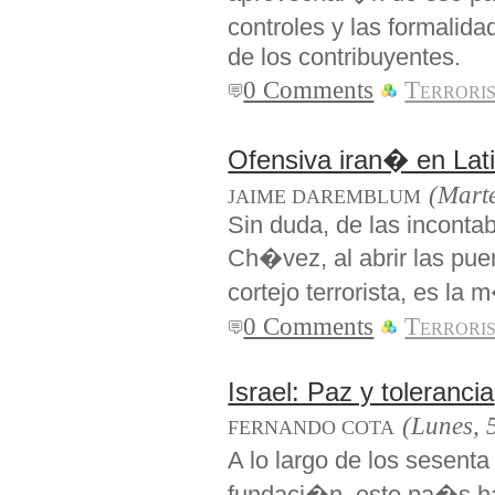
controles y las formali
de los contribuyentes.
0 Comments
Terrori
Ofensiva iran� en La
(Marte
JAIME DAREMBLUM
Sin duda, de las inconta
Ch�vez, al abrir las pue
cortejo terrorista, es la
0 Comments
Terrori
Israel: Paz y tolerancia
(Lunes, 
FERNANDO COTA
A lo largo de los sesen
fundaci�n, este pa�s ha