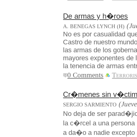
De armas y h�roes
(Ju
A. BENEGAS LYNCH (H)
No es por casualidad que 
Castro de nuestro mundo
las armas de los goberna
mayores exponentes de la
la tenencia de armas entr
0 Comments
Terrori
Cr�menes sin v�cti
(Jueve
SERGIO SARMIENTO
No deja de ser parad�ji
la c�rcel a una persona 
a da�o a nadie excepto 