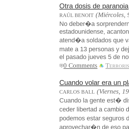
Otra dosis de paranoia
(Miércoles, 
RAÚL BENOIT
No deber�a sorprenderno
estadounidense, acanton
atend�a soldados que van
mate a 13 personas y de
el pasado jueves 5 de n
0 Comments
Terrori
Cuando volar era un pl
(Viernes, 1
CARLOS BALL
Cuando la gente est� di
ceder libertad a cambio
podemos estar seguros d
aprovechar�n de eso par