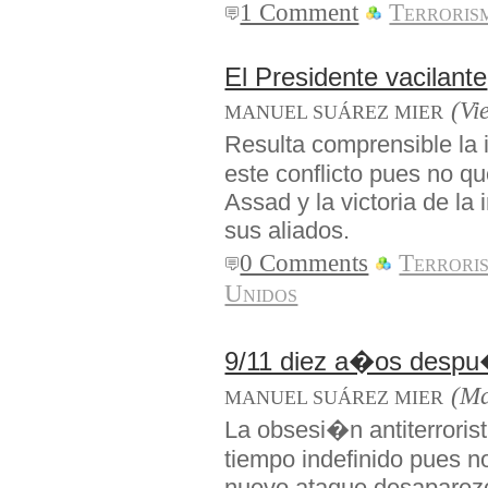
1 Comment
Terroris
El Presidente vacilante
(Vi
MANUEL SUÁREZ MIER
Resulta comprensible la
este conflicto pues no q
Assad y la victoria de la
sus aliados.
0 Comments
Terrori
Unidos
9/11 diez a�os desp
(Ma
MANUEL SUÁREZ MIER
La obsesi�n antiterrori
tiempo indefinido pues n
nuevo ataque desaparezca