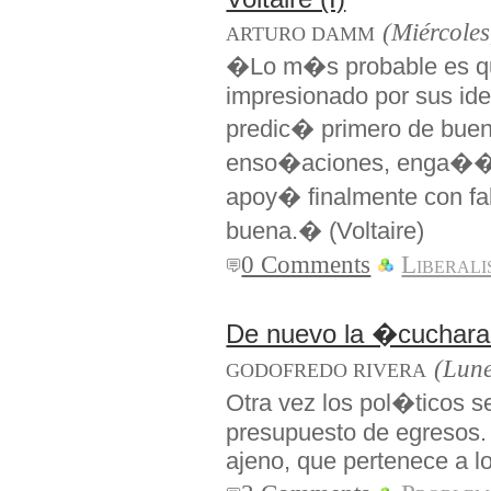
(Miércole
ARTURO DAMM
�Lo m�s probable es q
impresionado por sus ide
predic� primero de buena
enso�aciones, enga��nd
apoy� finalmente con fa
buena.� (Voltaire)
0 Comments
Liberal
De nuevo la �cuchara
(Lune
GODOFREDO RIVERA
Otra vez los pol�ticos s
presupuesto de egresos. 
ajeno, que pertenece a l