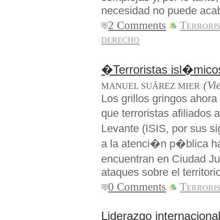
necesidad no puede acab
2 Comments
Terrori
derecho
�Terroristas isl�mic
(Vi
MANUEL SUÁREZ MIER
Los grillos gringos ahora
que terroristas afiliados
Levante (ISIS, por sus s
a la atenci�n p�blica h
encuentran en Ciudad J
ataques sobre el territor
0 Comments
Terrori
Liderazgo internaciona