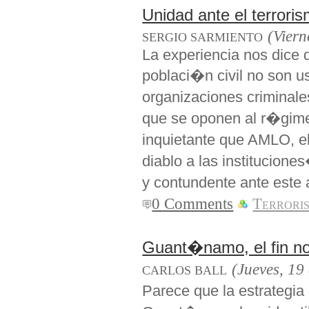
Unidad ante el terrori
(Viern
SERGIO SARMIENTO
La experiencia nos dice q
poblaci�n civil no son u
organizaciones criminale
que se oponen al r�gime
inquietante que AMLO, 
diablo a las institucione
y contundente ante este a
0 Comments
Terrori
Guant�namo, el fin no 
(Jueves, 19
CARLOS BALL
Parece que la estrategia