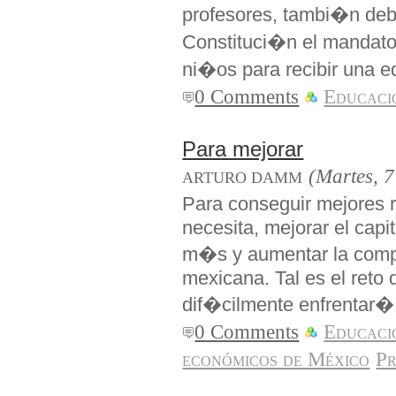
profesores, tambi�n deb
Constituci�n el mandato 
ni�os para recibir una 
0 Comments
Educaci
Para mejorar
(Martes, 7
ARTURO DAMM
Para conseguir mejores 
necesita, mejorar el capi
m�s y aumentar la comp
mexicana. Tal es el reto
dif�cilmente enfrentar�
0 Comments
Educaci
económicos de México
Pr