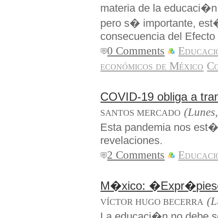
materia de la educaci�n
pero s� importante, es
consecuencia del Efecto
0 Comments
Educaci
económicos de México
Co
COVID-19 obliga a tra
(Lunes
SANTOS MERCADO
Esta pandemia nos est�
revelaciones.
2 Comments
Educaci
M�xico: �Expr�pies
(L
VÍCTOR HUGO BECERRA
La educaci�n no debe s