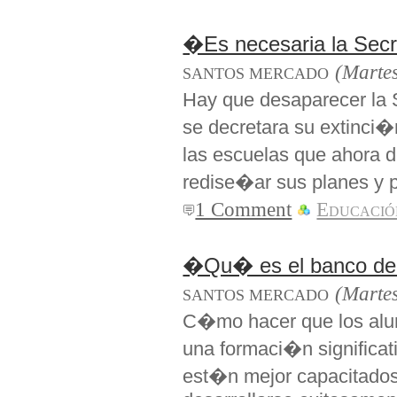
�Es necesaria la Sec
(Martes
SANTOS MERCADO
Hay que desaparecer la
se decretara su extinci�
las escuelas que ahora 
redise�ar sus planes y 
1 Comment
Educació
�Qu� es el banco de
(Marte
SANTOS MERCADO
C�mo hacer que los alum
una formaci�n significati
est�n mejor capacitados p