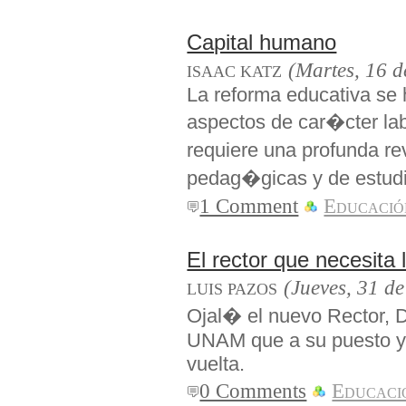
Capital humano
(Martes, 16 d
ISAAC KATZ
La reforma educativa se 
aspectos de car�cter labo
requiere una profunda r
pedag�gicas y de estudi
1 Comment
Educació
El rector que necesit
(Jueves, 31 d
LUIS PAZOS
Ojal� el nuevo Rector, 
UNAM que a su puesto y le
vuelta.
0 Comments
Educaci