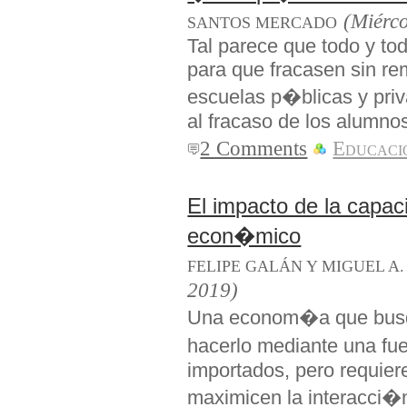
(Miérco
SANTOS MERCADO
Tal parece que todo y to
para que fracasen sin re
escuelas p�blicas y pri
al fracaso de los alumno
2 Comments
Educaci
El impacto de la capac
econ�mico
FELIPE GALÁN Y MIGUEL A
2019)
Una econom�a que busq
hacerlo mediante una fue
importados, pero requier
maximicen la interacci�