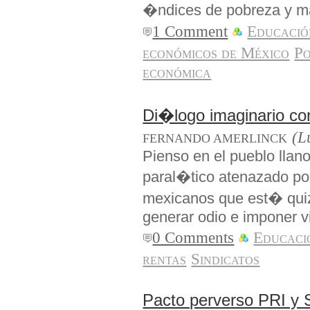
�ndices de pobreza y m
1 Comment
Educació
económicos de México
Po
económica
Di�logo imaginario con
(L
FERNANDO AMERLINCK
Pienso en el pueblo llan
paral�tico atenazado po
mexicanos que est� quiz
generar odio e imponer v
0 Comments
Educaci
rentas
Sindicatos
Pacto perverso PRI y