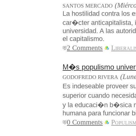
(Miérco
SANTOS MERCADO
La hostilidad contra los 
car�cter anticapitalista,
universidad. A las autor
el capitalismo.
2 Comments
Liberal
M�s populismo univers
(Lune
GODOFREDO RIVERA
Es indeseable proveer s
superior cuando necesid
y la educaci�n b�sica no 
humana para funcionar b
0 Comments
Populis