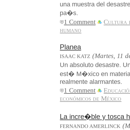
una muestra del desastr
pa�s.
1 Comment
Cultura 
humano
Planea
(Martes, 11 d
ISAAC KATZ
Un absoluto desastre. 
est� M�xico en materia 
realmente alarmantes.
1 Comment
Educació
económicos de México
La incre�ble y tosca hi
(M
FERNANDO AMERLINCK