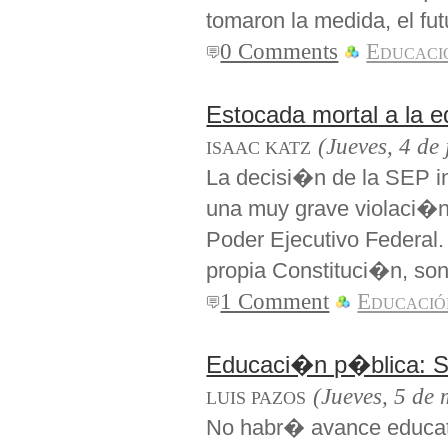
tomaron la medida, el fut
0 Comments
Educaci
Estocada mortal a la 
(Jueves, 4 de
ISAAC KATZ
La decisi�n de la SEP in
una muy grave violaci�n 
Poder Ejecutivo Federa
propia Constituci�n, son 
1 Comment
Educació
Educaci�n p�blica: S
(Jueves, 5 de
LUIS PAZOS
No habr� avance educativ