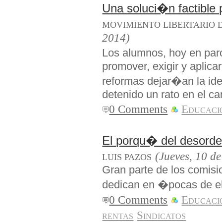
Una soluci�n factible 
MOVIMIENTO LIBERTARIO 
2014)
Los alumnos, hoy en par
promover, exigir y aplica
reformas dejar�an la id
detenido un rato en el c
0 Comments
Educaci
El porqu� del desorde
(Jueves, 10 de
LUIS PAZOS
Gran parte de los comis
dedican en �pocas de el
0 Comments
Educaci
rentas
Sindicatos