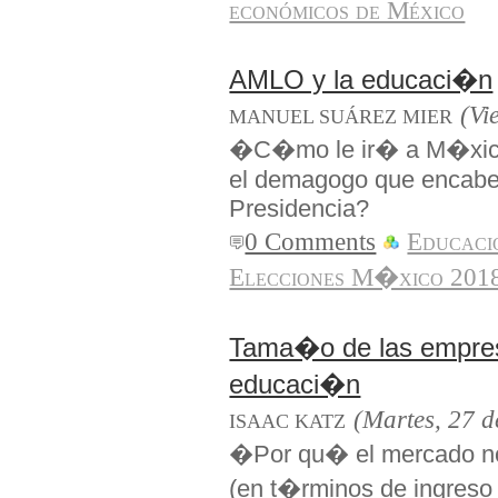
económicos de México
AMLO y la educaci�n
(Vi
MANUEL SUÁREZ MIER
�C�mo le ir� a M�xico 
el demagogo que encabez
Presidencia?
0 Comments
Educaci
Elecciones M�xico 201
Tama�o de las empresa
educaci�n
(Martes, 27 
ISAAC KATZ
�Por qu� el mercado n
(en t�rminos de ingreso 