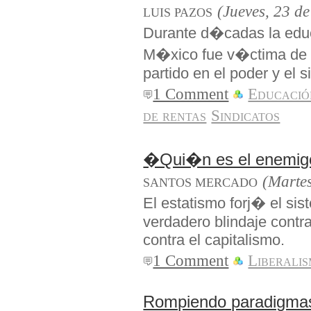
(Jueves, 23 de
LUIS PAZOS
Durante d�cadas la educ
M�xico fue v�ctima de 
partido en el poder y el 
1 Comment
Educació
de rentas
Sindicatos
�Qui�n es el enemigo p
(Martes
SANTOS MERCADO
El estatismo forj� el s
verdadero blindaje contra
contra el capitalismo.
1 Comment
Liberali
Rompiendo paradigma