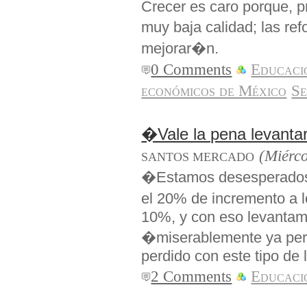
Crecer es caro porque, p
muy baja calidad; las re
mejorar�n.
0 Comments
Educaci
económicos de México
Se
�Vale la pena levanta
(Miérco
SANTOS MERCADO
�Estamos desesperados,
el 20% de incremento a l
10%, y con eso levantam
�miserablemente ya pe
perdido con este tipo de 
2 Comments
Educaci