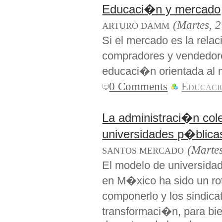
Educaci�n y mercado
(Martes, 2
ARTURO DAMM
Si el mercado es la rela
compradores y vendedor
educaci�n orientada al
0 Comments
Educaci
La administraci�n col
universidades p�blicas
(Marte
SANTOS MERCADO
El modelo de universidad
en M�xico ha sido un ro
componerlo y los sindic
transformaci�n, para bie