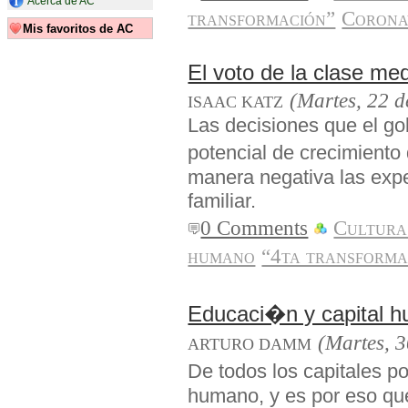
Acerca de AC
transformación”
Corona
Mis favoritos de AC
El voto de la clase me
(Martes, 22 d
ISAAC KATZ
Las decisiones que el gob
potencial de crecimient
manera negativa las expe
familiar.
0 Comments
Cultura
humano
“4ta transforma
Educaci�n y capital 
(Martes, 
ARTURO DAMM
De todos los capitales p
humano, y es por eso que