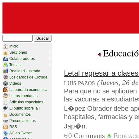
Inicio
Educació
Secciones
Colaboradores
Temas
Realidad ilustrada
Letal regresar a clase
Los dardos de Clotilde
(Jueves, 26 d
LUIS PAZOS
Videos
Para que no se apliquen 
La burrada económica
Letras libertarias
las vacunas a estudiante
Artículos especiales
L�pez Obrador debe apoy
El punto sobre la i
Documentos
hospitales, farmacias y
Presentaciones
Jap�n.
RSS
AC en Twitter
0 Comments
Educaci