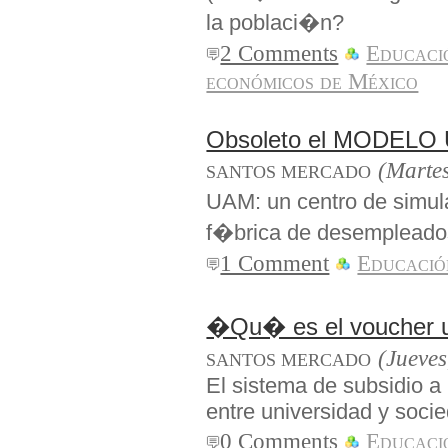
la poblaci�n?
2 Comments
Educaci
económicos de México
Obsoleto el MODELO
(Martes
SANTOS MERCADO
UAM: un centro de simul
f�brica de desempleados,
1 Comment
Educació
�Qu� es el voucher un
(Jueves
SANTOS MERCADO
El sistema de subsidio a 
entre universidad y soci
0 Comments
Educaci