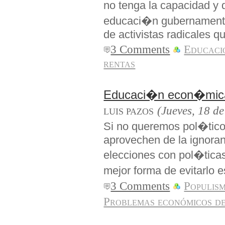
no tenga la capacidad y 
educaci�n gubernamenta
de activistas radicales q
3 Comments
Educaci
rentas
Educaci�n econ�mica
(Jueves, 18 d
LUIS PAZOS
Si no queremos pol�ticos
aprovechen de la ignora
elecciones con pol�tic
mejor forma de evitarlo
3 Comments
Populis
Problemas económicos d