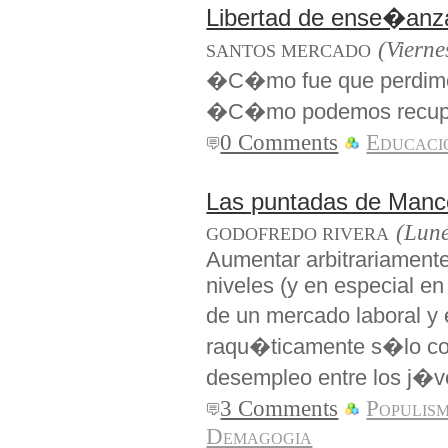
Libertad de ense�anz
(Vierne
SANTOS MERCADO
�C�mo fue que perdimos
�C�mo podemos recupe
0 Comments
Educaci
Las puntadas de Manc
(Lune
GODOFREDO RIVERA
Aumentar arbitrariamente 
niveles (y en especial en
de un mercado laboral 
raqu�ticamente s�lo co
desempleo entre los j�v
3 Comments
Populis
Demagogia