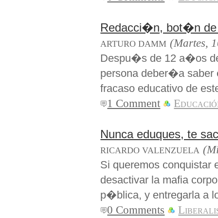
Redacci�n, bot�n de
(Martes, 1
ARTURO DAMM
Despu�s de 12 a�os de 
persona deber�a saber e
fracaso educativo de es
1 Comment
Educació
Nunca eduques, te sac
(Mi
RICARDO VALENZUELA
Si queremos conquistar e
desactivar la mafia corpo
p�blica, y entregarla a 
0 Comments
Liberal