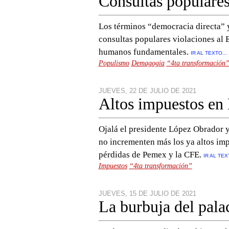
Consultas populares
Los términos “democracia directa” y
consultas populares violaciones al E
humanos fundamentales.
IR AL TEXTO...
Populismo
Demagogia
“4ta transformación
JUEVES, 22 DE JULIO DE 2021
Altos impuestos en
Ojalá el presidente López Obrador y
no incrementen más los ya altos impu
pérdidas de Pemex y la CFE.
IR AL TEX
Impuestos
“4ta transformación”
JUEVES, 15 DE JULIO DE 2021
La burbuja del pala