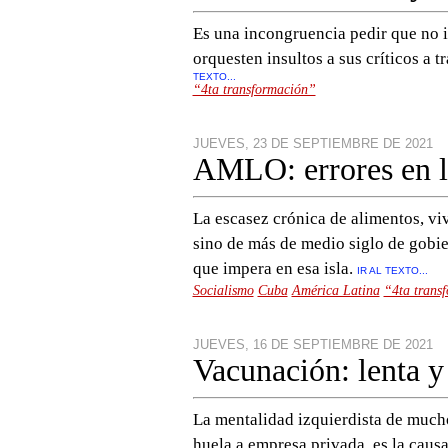
Es una incongruencia pedir que no i
orquesten insultos a sus críticos a 
TEXTO...
“4ta transformación”
JUEVES, 23 DE SEPTIEMBRE DE 2021
AMLO: errores en
La escasez crónica de alimentos, viv
sino de más de medio siglo de gobier
que impera en esa isla.
IR AL TEXTO...
Socialismo
Cuba
América Latina
“4ta trans
JUEVES, 16 DE SEPTIEMBRE DE 2021
Vacunación: lenta y
La mentalidad izquierdista de mucho
huela a empresa privada, es la caus