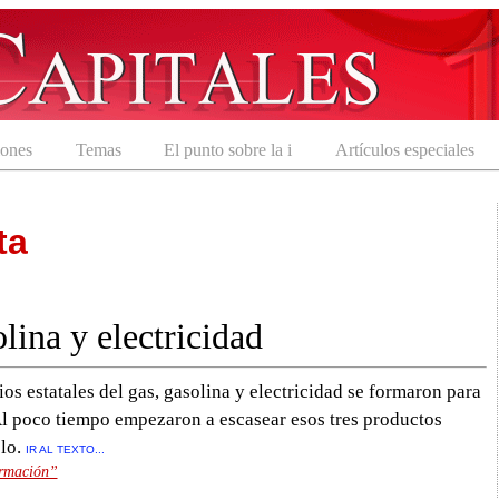
iones
Temas
El punto sobre la i
Artículos especiales
ta
lina y electricidad
ios estatales del gas, gasolina y electricidad se formaron para
Al poco tiempo empezaron a escasear esos tres productos
lo.
IR AL TEXTO...
ormación”