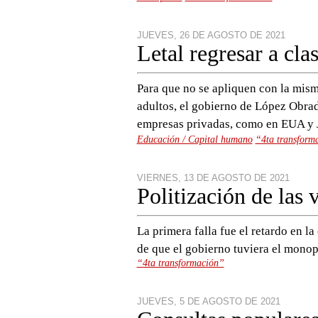
JUEVES, 26 DE AGOSTO DE 2021
Letal regresar a cla
Para que no se apliquen con la misma
adultos, el gobierno de López Obrad
empresas privadas, como en EUA y
Educación / Capital humano
“4ta transform
VIERNES, 13 DE AGOSTO DE 2021
Politización de las 
La primera falla fue el retardo en l
de que el gobierno tuviera el monopo
“4ta transformación”
JUEVES, 5 DE AGOSTO DE 2021