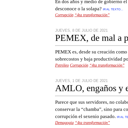
En dos años y medio de gobierno el 
desconoce o la solapa?
IR AL TEXTO...
Corrupción
“4ta transformación”
JUEVES, 8 DE JULIO DE 2021
PEMEX, de mal a p
PEMEX es, desde su creación como m
sobrecostos y baja productividad po
Petróleo
Corrupción
“4ta transformación”
JUEVES, 1 DE JULIO DE 2021
AMLO, engaños y er
Parece que sus servidores, no colabo
conservar la “chamba”, sino para c
corrupción el sexenio pasado.
IR AL T
Demagogia
“4ta transformación”