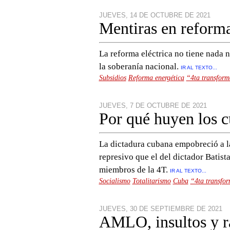
JUEVES, 14 DE OCTUBRE DE 2021
Mentiras en reforma
La reforma eléctrica no tiene nada 
la soberanía nacional.
IR AL TEXTO...
Subsidios
Reforma energética
“4ta transfor
JUEVES, 7 DE OCTUBRE DE 2021
Por qué huyen los 
La dictadura cubana empobreció a l
represivo que el del dictador Batist
miembros de la 4T.
IR AL TEXTO...
Socialismo
Totalitarismo
Cuba
“4ta transfo
JUEVES, 30 DE SEPTIEMBRE DE 2021
AMLO, insultos y r