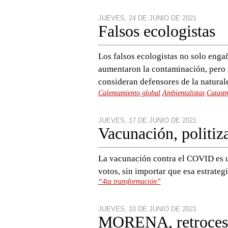
JUEVES, 24 DE JUNIO DE 2021
Falsos ecologistas
Los falsos ecologistas no solo eng
aumentaron la contaminación, pero l
consideran defensores de la natural
Calentamiento global
Ambientalistas
Catastr
JUEVES, 17 DE JUNIO DE 2021
Vacunación, politiz
La vacunación contra el COVID es un
votos, sin importar que esa estrateg
“4ta transformación”
JUEVES, 10 DE JUNIO DE 2021
MORENA, retroceso 